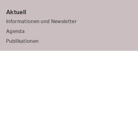
Aktuell
Informationen und Newsletter
Agenda
Publikationen
Themen
Service
Impressum
Datenschutz
VBGF/ARPS
Haus der Kantone
Speichergasse 6