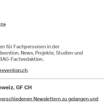
en»
en für Fachpersonen in der
vention. News, Projekte, Studien und
 BAG-Fachredaktion.
prevention.ch
.
hweiz, GF CH
n verschiedenen Newslettern zu gelangen und