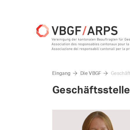
Eingang
Die VBGF
Geschäft


Geschäftsstell